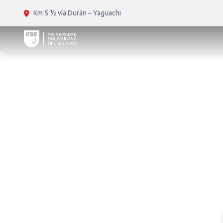
Km 5 ½ vía Durán – Yaguachi